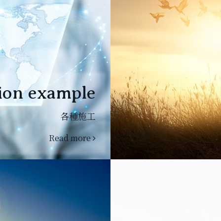
ion example
各種施工
Read more